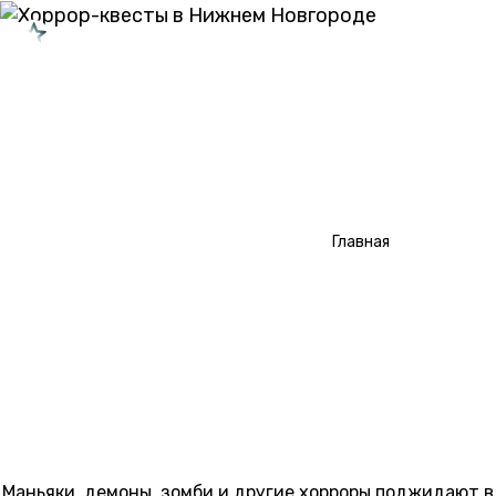
НИЖНИЙ НОВГОРОД
Типы перформансов
Типы квестов
/
Хорроры
Главная
О проекте
Сотрудничество
ХОРРОР-КВЕСТЫ В
НИЖНЕМ НОВГОРОДЕ
Маньяки, демоны, зомби и другие хорроры поджидают в