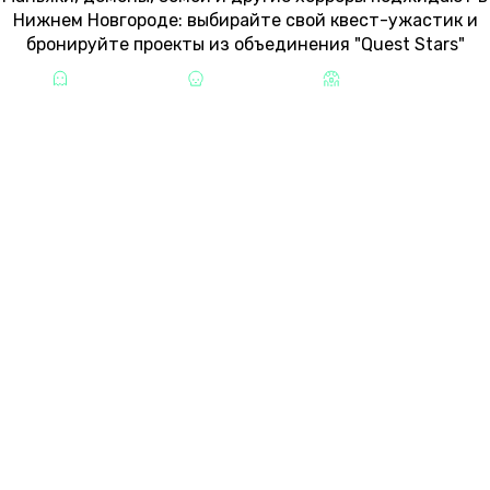
Нижнем Новгороде: выбирайте свой квест-ужастик и
бронируйте проекты из объединения "Quest Stars"
МИСТИКА
ХОРРОРЫ
СТРАШНЫЕ
ХОРРОР-КВЕСТЫ В НИЖНЕМ
НОВГОРОДЕ
ПЕРФОРМАНС
ИСКАТЕЛИ МОГИЛ
18+
1-8
ЗАБРОНИРОВАТЬ