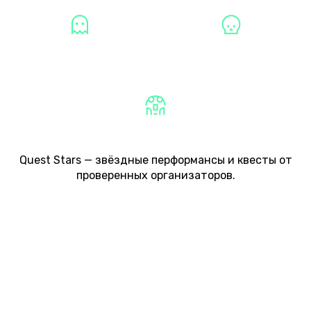
МИСТИКА
ХОРРОРЫ
СТРАШНЫЕ
Quest Stars — звёздные перформансы и квесты от
проверенных организаторов.
ТИПЫ ПЕРФОРМАНСОВ
ТИПЫ КВЕСТОВ
О ПРОЕКТЕ
СОТРУДНИЧЕСТВО
КАРТА САЙТА
8 (800) 222-07-46
MAIL@QUEST-STARS.RU